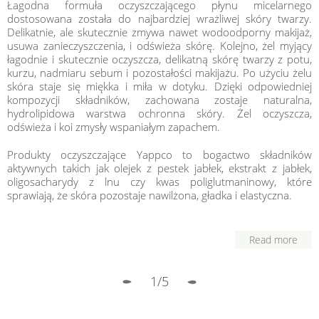
Łagodna formuła oczyszczającego płynu micelarnego
dostosowana została do najbardziej wrażliwej skóry twarzy.
Delikatnie, ale skutecznie zmywa nawet wodoodporny makijaż,
usuwa zanieczyszczenia, i odświeża skórę. Kolejno, żel myjący
łagodnie i skutecznie oczyszcza, delikatną skórę twarzy z potu,
kurzu, nadmiaru sebum i pozostałości makijażu. Po użyciu żelu
skóra staje się miękka i miła w dotyku. Dzięki odpowiedniej
kompozycji składników, zachowana zostaje naturalna,
hydrolipidowa warstwa ochronna skóry. Żel oczyszcza,
odświeża i koi zmysły wspaniałym zapachem.
Produkty oczyszczające Yappco to bogactwo składników
aktywnych takich jak olejek z pestek jabłek, ekstrakt z jabłek,
oligosacharydy z lnu czy kwas poliglutmaninowy, które
sprawiają, że skóra pozostaje nawilżona, gładka i elastyczna.
Read more
1/5