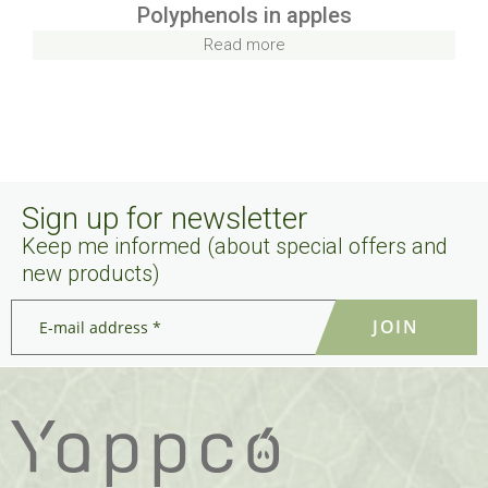
Polyphenols in apples
Read more
Sign up for newsletter
Keep me informed (about special offers and
new products)
E-
mail
address
*
*