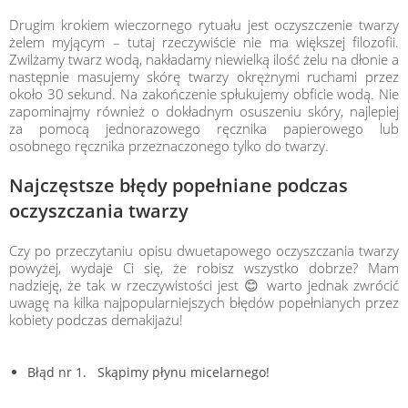
Read more
Read more
Read more
Drugim krokiem wieczornego rytuału jest oczyszczenie twarzy
żelem myjącym – tutaj rzeczywiście nie ma większej filozofii.
Zwilżamy twarz wodą, nakładamy niewielką ilość żelu na dłonie a
następnie masujemy skórę twarzy okrężnymi ruchami przez
około 30 sekund. Na zakończenie spłukujemy obficie wodą. Nie
zapominajmy również o dokładnym osuszeniu skóry, najlepiej
za pomocą jednorazowego ręcznika papierowego lub
osobnego ręcznika przeznaczonego tylko do twarzy.
Najczęstsze błędy popełniane podczas
oczyszczania twarzy
Czy po przeczytaniu opisu dwuetapowego oczyszczania twarzy
powyżej, wydaje Ci się, że robisz wszystko dobrze? Mam
ce i gęste włosy, ale również zdrową skórę głowy, która stanowi
nadzieję, że tak w rzeczywistości jest 😊 warto jednak zwrócić
naszej marce. Dokonując świadomych wyborów ograniczysz ilość
uwagę na kilka najpopularniejszych błędów popełnianych przez
kobiety podczas demakijażu!
Błąd nr 1. Skąpimy płynu micelarnego!