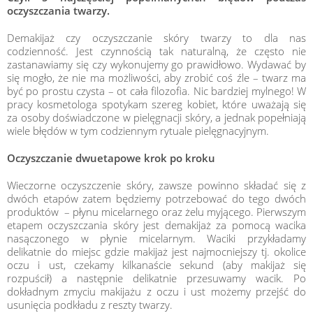
oczyszczania twarzy.
Demakijaż czy oczyszczanie skóry twarzy to dla nas
codzienność. Jest czynnością tak naturalną, że często nie
zastanawiamy się czy wykonujemy go prawidłowo. Wydawać by
się mogło, że nie ma możliwości, aby zrobić coś źle – twarz ma
być po prostu czysta – ot cała filozofia. Nic bardziej mylnego! W
pracy kosmetologa spotykam szereg kobiet, które uważają się
za osoby doświadczone w pielęgnacji skóry, a jednak popełniają
wiele błędów w tym codziennym rytuale pielęgnacyjnym.
Oczyszczanie dwuetapowe krok po kroku
Wieczorne oczyszczenie skóry, zawsze powinno składać się z
dwóch etapów zatem będziemy potrzebować do tego dwóch
produktów – płynu micelarnego oraz żelu myjącego. Pierwszym
etapem oczyszczania skóry jest demakijaż za pomocą wacika
nasączonego w płynie micelarnym. Waciki przykładamy
delikatnie do miejsc gdzie makijaż jest najmocniejszy tj. okolice
ody, including skin, nails and hair.
ng conscious choices regarding reducing the amount of plastic we
we take care of our health and figure, but also preserve young and
oczu i ust, czekamy kilkanaście sekund (aby makijaż się
infamous ranking - mainly due to the microplastics used in beauty
rozpuścił) a następnie delikatnie przesuwamy wacik. Po
dokładnym zmyciu makijażu z oczu i ust możemy przejść do
usunięcia podkładu z reszty twarzy.