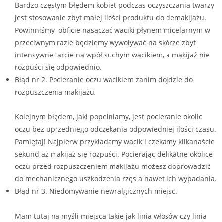
 pozoru!
Bardzo częstym błędem kobiet podczas oczyszczania twarzy
jest stosowanie zbyt małej ilości produktu do demakijażu.
Powinniśmy obficie nasączać waciki płynem micelarnym w
ów jakościowych.
przeciwnym razie będziemy wywoływać na skórze zbyt
intensywne tarcie na wpół suchym wacikiem, a makijaż nie
rozpuści się odpowiednio.
Błąd nr 2. Pocieranie oczu wacikiem zanim dojdzie do
rozpuszczenia makijażu
.
de wszystkim produktem, dzięki któremu oczyszczamy skórę głowy,
o skóry głowy. Yappco w swojej ofercie posiada cztery szampony
Kolejnym błędem, jaki popełniamy, jest pocieranie okolic
oczu bez uprzedniego odczekania odpowiedniej ilości czasu.
Pamiętaj! Najpierw przykładamy wacik i czekamy kilkanaście
i. Odżywkę w przeciwieństwie do szamponu dobieramy do stanu
sekund aż makijaż się rozpuści. Pocierając delikatne okolice
oczu przed rozpuszczeniem makijażu możesz doprowadzić
do mechanicznego uszkodzenia rzęs a nawet ich wypadania.
Błąd nr 3. Niedomywanie newralgicznych miejsc.
Mam tutaj na myśli miejsca takie jak linia włosów czy linia