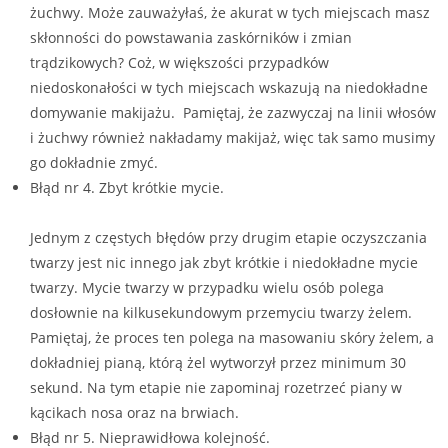
żuchwy. Może zauważyłaś, że akurat w tych miejscach masz
znaczony jest do suchej oraz podrażnionej skóry głowy. Dzięki
skłonności do powstawania zaskórników i zmian
zastąpiony kwas gamma poliglutaminowy oraz oligosacharydy z
trądzikowych? Coż, w większości przypadków
ejek z jabłek oraz aminokwasy z pszenicy.
niedoskonałości w tych miejscach wskazują na niedokładne
domywanie makijażu. Pamiętaj, że zazwyczaj na linii włosów
i żuchwy również nakładamy makijaż, więc tak samo musimy
nie oczyszcza skórę głowy oraz włosy, nie obciążając ich.
go dokładnie zmyć.
tości. Dodatkowo olejek z pestek jabłek oraz ekstrakt z czarnego
Błąd nr 4. Zbyt krótkie mycie.
Jednym z częstych błędów przy drugim etapie oczyszczania
twarzy jest nic innego jak zbyt krótkie i niedokładne mycie
 regulującego sebum oraz lekkiej odżywki do włosów
twarzy. Mycie twarzy w przypadku wielu osób polega
ujesz intensywne odświeżenie oraz lekkość. Oczywiście w
dosłownie na kilkusekundowym przemyciu twarzy żelem.
Pamiętaj, że proces ten polega na masowaniu skóry żelem, a
dokładniej pianą, którą żel wytworzył przez minimum 30
sekund. Na tym etapie nie zapominaj rozetrzeć piany w
ka. Regularne złuszczanie naskórka (co 1-2 tygodnie) przynosi
kącikach nosa oraz na brwiach.
sebum oraz zapobiega powstawaniu łupieżu. Szampon ten
Błąd nr 5. Nieprawidłowa kolejność.
 złuszczające oraz zmiękczające zrogowaciały naskórek tj. kwas