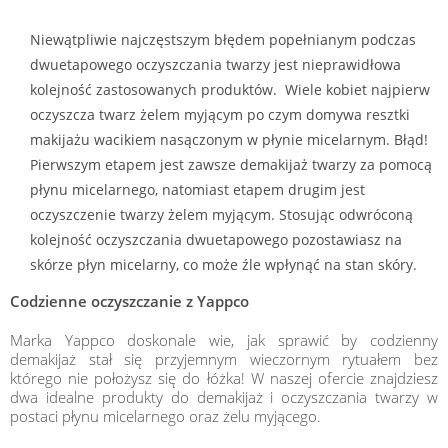
nie przyspiesza porost włosów oraz zapobiega wypadaniu.
Niewątpliwie najczęstszym błędem popełnianym podczas
dwuetapowego oczyszczania twarzy jest nieprawidłowa
kolejność zastosowanych produktów. Wiele kobiet najpierw
oczyszcza twarz żelem myjącym po czym domywa resztki
 nadmiernym wydzielaniem sebum ale jednocześnie twoje włosy są
makijażu wacikiem nasączonym w płynie micelarnym. Błąd!
o przemyślana pielęgnacja w zgodzie z naturą! 😊
Pierwszym etapem jest zawsze demakijaż twarzy za pomocą
płynu micelarnego, natomiast etapem drugim jest
oczyszczenie twarzy żelem myjącym. Stosując odwróconą
kolejność oczyszczania dwuetapowego pozostawiasz na
skórze płyn micelarny, co może źle wpłynąć na stan skóry.
Codzienne oczyszczanie z Yappco
Read more
Marka Yappco doskonale wie, jak sprawić by codzienny
demakijaż stał się przyjemnym wieczornym rytuałem bez
którego nie położysz się do łóżka! W naszej ofercie znajdziesz
dwa idealne produkty do demakijaż i oczyszczania twarzy w
postaci płynu micelarnego oraz żelu myjącego.