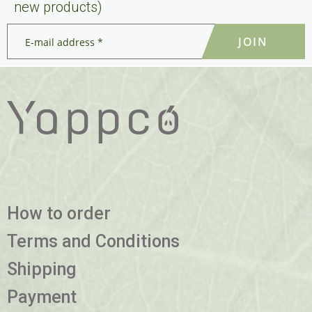
new products)
E-
mail
address
*
*
How to order
Terms and Conditions
Shipping
Payment