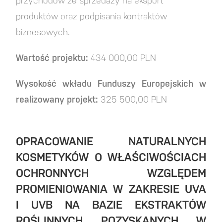
przychodów ze sprzedaży na eksport
produktów oraz podpisania kontraktów
biznesowych.
Wartość projektu:
434 000,00 PLN
Wysokość wkładu Funduszy Europejskich w
realizowany projekt:
325 500,00 PLN
OPRACOWANIE NATURALNYCH
KOSMETYKÓW O WŁAŚCIWOŚCIACH
OCHRONNYCH WZGLĘDEM
PROMIENIOWANIA W ZAKRESIE UVA
I UVB NA BAZIE EKSTRAKTÓW
ROŚLINNYCH POZYSKANYCH W