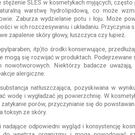
e stężenie SLES w kosmetykach myjących, często
naturalną warstwę hydrolipidową, co może wzm
głowie. Zaburza wydzielanie potu i łoju. Może p
ości w ich rozczesywaniu i układaniu. Przyczynia 
owe zapalenie skóry głowy, łuszczyca czy łupież.
opylparaben, itp)to środki konserwujące, przedłu
tóre mogą się rozwijać w produktach. Podejrzewane 
 nowotworowych. Niektórzy badacze uważają,
kcje alergiczne.
to substancja natłuszczająca, pozyskiwana w wynik
ć wodę i wygładzać jej powierzchnię. W kosmetyk
 zatykanie porów, przyczynianie się do powstawan
a toksyn ze skóry.
ki nadające odpowiedni wygląd i konsystencję kos
ają do wnętrza organizmu i mogą powodować s