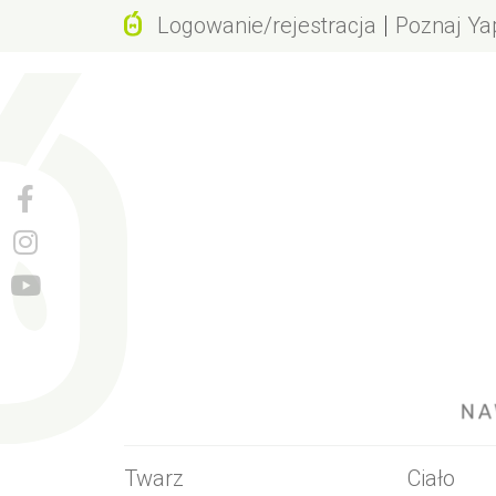
Logowanie/rejestracja
Poznaj Ya
Dlaczego 
Wartości m
Działanie j
Rewolucyjn
Geneza na
Naturalne 
Tego nie 
Twarz
Ciało