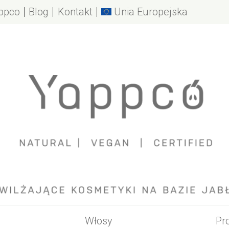
ppco
Blog
Kontakt
Unia Europejska
Yappco
arki
abłek
e nawilżanie
zwy
opakowania
używamy
Włosy
Pr