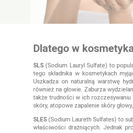
Dlatego w kosmetykac
SLS
(Sodium Lauryl Sulfate) to popu
tego składnika w kosmetykach myjąc
Uszkadza on naturalną warstwę hyd
również na głowie. Zaburza wydziela
także trudności w ich rozczesywaniu i
skóry, atopowe zapalenie skóry głowy,
SLES
(Sodium Laureth Sulfates) to su
właściwości drażniących. Jednak pr