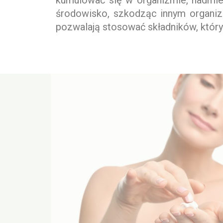
kumulować się w organizmie, nadmie
środowisko, szkodząc innym organiz
pozwalają stosować składników, który