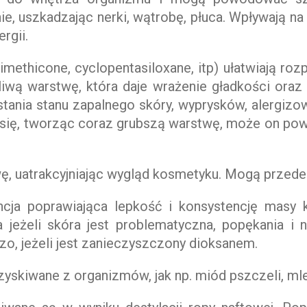
e, uszkadzając nerki, wątrobę, płuca. Wpływają na
rgii.
imethicone, cyclopentasiloxane, itp) ułatwiają r
kliwą warstwę, która daje wrażenie gładkości ora
tania stanu zapalnego skóry, wyprysków, alergizowa
ą się, tworząc coraz grubszą warstwę, może on po
ę, uatrakcyjniając wygląd kosmetyku. Mogą przede
tancja poprawiająca lepkość i konsystencję masy
eżeli skóra jest problematyczna, popękania i nar
o, jeżeli jest zanieczyszczony dioksanem.
yskiwane z organizmów, jak np. miód pszczeli, mleko