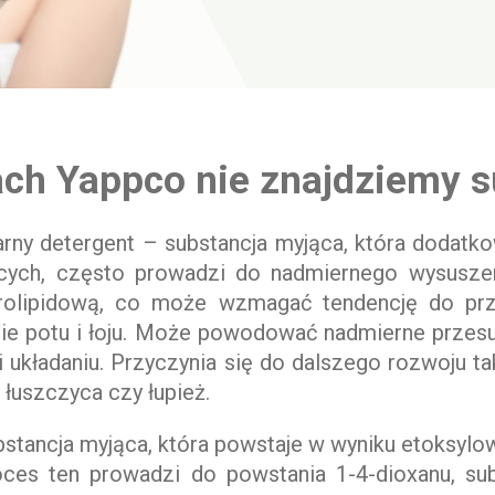
h Yappco nie znajdziemy sub
larny detergent – substancja myjąca, która dodat
ych, często prowadzi do nadmiernego wysuszenia
rolipidową, co może wzmagać tendencję do przes
nie potu i łoju. Może powodować nadmierne przesu
 układaniu. Przyczynia się do dalszego rozwoju ta
 łuszczyca czy łupież.
bstancja myjąca, która powstaje w wyniku etoksylo
oces ten prowadzi do powstania 1-4-dioxanu, su