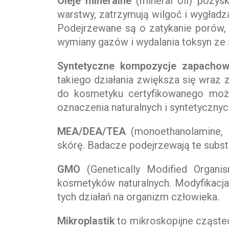
Oleje mineralne
(mineral oil) pozys
warstwy, zatrzymują wilgoć i wygładz
Podejrzewane są o zatykanie porów, 
wymiany gazów i wydalania toksyn ze 
Syntetyczne kompozycje zapacho
takiego działania zwiększa się wraz 
do kosmetyku certyfikowanego możn
oznaczenia naturalnych i syntetyczn
MEA/DEA/TEA
(monoethanolamine, d
skórę. Badacze podejrzewają te subst
GMO
(Genetically Modified Organi
kosmetyków naturalnych. Modyfikacja
tych działań na organizm człowieka.
Mikroplastik
to mikroskopijne cząste