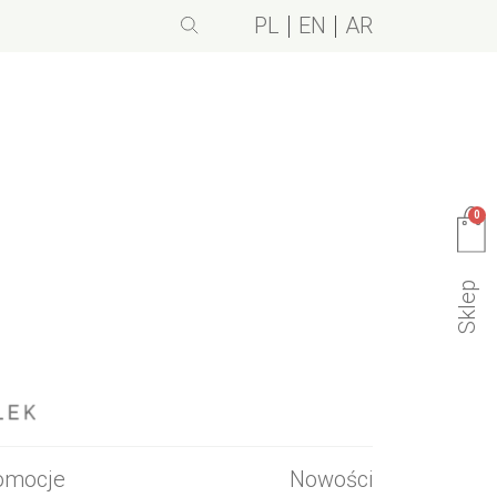
PL
EN
AR
0
Sklep
omocje
Nowości