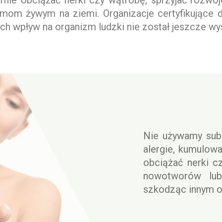
rnie obciążać nerki czy wątrobę, sprzyjać rozw
mom żywym na ziemi. Organizacje certyfikujące d
ch wpływ na organizm ludzki nie został jeszcze wy
Nie używamy sub
alergie, kumulow
obciążać nerki c
nowotworów lub
szkodząc innym 