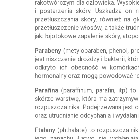
rakotwórczym dla człowieka. Wysoki
i postarzenia skóry. Uszkadza on 
przetłuszczania skóry, również na 
przetłuszczenie włosów, a także trudn
jak: łojotokowe zapalenie skóry, atop
Parabeny
(metyloparaben, phenol, pr
jest niszczenie drożdży i bakterii, k
odkryto ich obecność w komórkach
hormonalny oraz mogą powodować rea
Parafina
(paraffinum, parafin, itp) 
skórze warstwę, która ma zatrzymywa
rozpuszczalnika. Podejrzewana jest o
oraz utrudnianie oddychania i wydalani
Ftalany
(phthalate) to rozpuszczalni
jego zapachu. Łatwo się wchłani