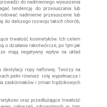
 prowadzi do nadmiernego wysuszenia
agać tendencję do przesuszania lub
owodować nadmierne przesuszenie lub
się do dalszego rozwoju takich chorób,
żające trwałość kosmetyków. Ich celem
są o działanie rakotwórcze, po tym jak
 że mają negatywny wpływ na układ
u destylacji ropy naftowej. Tworzy na
ach pełni również rolę wypełniacza i
ia zaskórniaków i zmian trądzikowych
metykowi oraz przedłużające trwałość
zereg zaburzeń zdrowotnych w tym