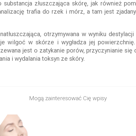
o substancja złuszczająca skórę, jak również p
nalizację trafia do rzek i mórz, a tam jest zjadany
 natłuszczająca, otrzymywana w wyniku destylacji
uje wilgoć w skórze i wygładza jej powierzchni
rzewana jest o zatykanie porów, przyczynianie si
nia i wydalania toksyn ze skóry.
Mogą zainteresować Cię wpisy