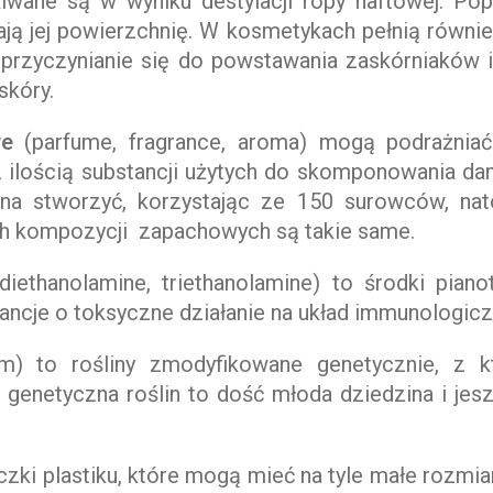
kiwane są w wyniku destylacji ropy naftowej. Po
ają jej powierzchnię. W kosmetykach pełnią równie
przyczynianie się do powstawania zaskórniaków i
skóry.
we
(parfume, fragrance, aroma) mogą podrażniać
z ilością substancji użytych do skomponowania da
a stworzyć, korzystając ze 150 surowców, nat
ych kompozycji zapachowych są takie same.
iethanolamine, triethanolamine) to środki pian
ancje o toksyczne działanie na układ immunologicz
sm) to rośliny zmodyfikowane genetycznie, z 
 genetyczna roślin to dość młoda dziedzina i je
czki plastiku, które mogą mieć na tyle małe rozmia