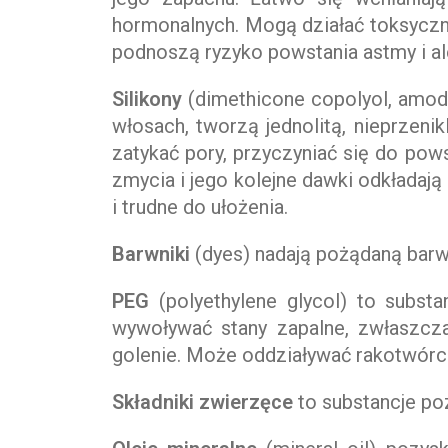
hormonalnych. Mogą działać toksyczni
podnoszą ryzyko powstania astmy i ale
Silikony
(dimethicone copolyol, amod
włosach, tworzą jednolitą, nieprzeni
zatykać pory, przyczyniać się do pows
zmycia i jego kolejne dawki odkładaj
i trudne do ułożenia.
Barwniki
(dyes) nadają pożądaną barw
PEG
(polyethylene glycol) to subs
wywoływać stany zapalne, zwłaszcza j
golenie. Może oddziaływać rakotwórcz
Składniki zwierzęce
to substancje poz