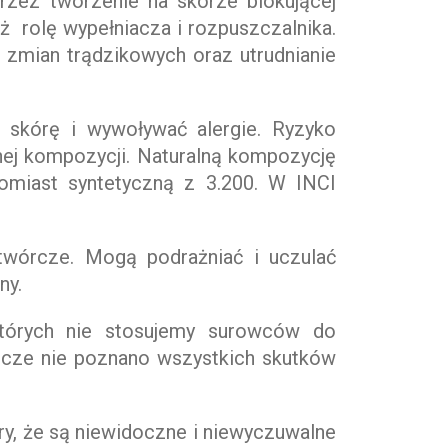
przez tworzenie na skórze blokującej
ż rolę wypełniacza i rozpuszczalnika.
 zmian trądzikowych oraz utrudnianie
 skórę i wywoływać alergie. Ryzyko
nej kompozycji. Naturalną kompozycję
omiast syntetyczną z 3.200. W INCI
otwórcze. Mogą podrażniać i uczulać
ny.
których nie stosujemy surowców do
szcze nie poznano wszystkich skutków
ry, że są niewidoczne i niewyczuwalne