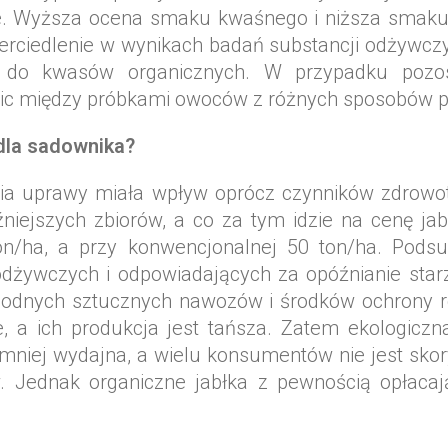
ie. Wyższa ocena smaku kwaśnego i niższa smak
erciedlenie w wynikach badań substancji odżywczy
 do kwasów organicznych. W przypadku pozos
nic między próbkami owoców z różnych sposobów p
 dla sadownika?
ia uprawy miała wpływ oprócz czynników zdrowotn
iejszych zbiorów, a co za tym idzie na cenę ja
ton/ha, a przy konwencjonalnej 50 ton/ha. Pods
 odżywczych i odpowiadających za opóźnianie starz
hodnych sztucznych nawozów i środków ochrony r
ze, a ich produkcja jest tańsza. Zatem ekologic
niej wydajna, a wielu konsumentów nie jest skory
 Jednak organiczne jabłka z pewnością opłaca