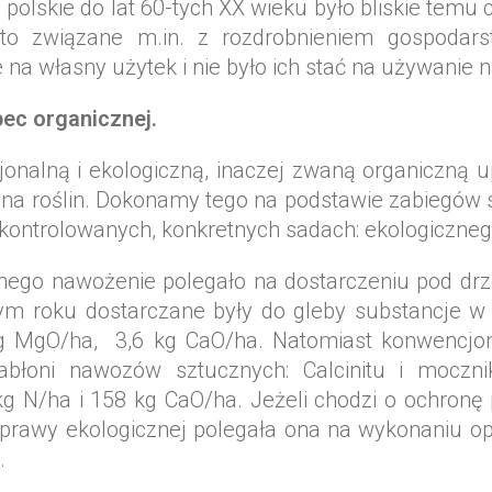
 polskie do lat 60-tych XX wieku było bliskie temu
 to związane m.in. z rozdrobnieniem gospodars
e na własny użytek i nie było ich stać na używanie
ec organicznej.
alną i ekologiczną, inaczej zwaną organiczną up
rona roślin. Dokonamy tego na podstawie zabiegó
 kontrolowanych, konkretnych sadach: ekologiczne
ego nawożenie polegało na dostarczeniu pod drze
m roku dostarczane były do gleby substancje w il
g MgO/ha, 3,6 kg CaO/ha. Natomiast konwencjo
abłoni nawozów sztucznych: Calcinitu i moczn
 N/ha i 158 kg CaO/ha. Jeżeli chodzi o ochronę 
uprawy ekologicznej polegała ona na wykonaniu o
.