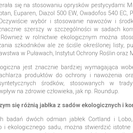
rała się na stosowaniu oprysków pestycydami: Mie
Captan, Euparen, Diazol 500 EW, Owadofos 540 EC, 
 Oczywiście wybór i stosowanie nawozów i środ
nacznie szerszy w szczególności w sadach konw
. Również w rolnictwie ekologicznym można sto
ania szkodników ale ze ściśle określonej listy, pu
wstwa w Puławach, Instytut Ochrony Roślin oraz 
giczna jest znacznie bardziej wymagająca wobe
achlarza produktów do ochrony i nawożenia ora
syntetycznych środków, stosowanych w trady
wpływ na zdrowie człowieka, jak np. Roundup.
zym się różnią jabłka z sadów ekologicznych i k
h badań dwóch odmian jabłek Cortland i Lobo
 i ekologicznego sadu, można stwierdzić istotne