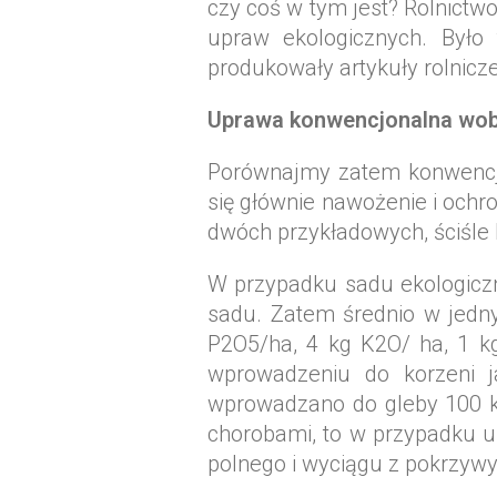
czy coś w tym jest? Rolnictwo
upraw ekologicznych. Było
produkowały artykuły rolnicz
Uprawa konwencjonalna wob
Porównajmy zatem konwencjon
się głównie nawożenie i och
dwóch przykładowych, ściśle
W przypadku sadu ekologiczn
sadu. Zatem średnio w jedny
P2O5/ha, 4 kg K2O/ ha, 1 k
wprowadzeniu do korzeni j
wprowadzano do gleby 100 kg
chorobami, to w przypadku 
polnego i wyciągu z pokrzywy