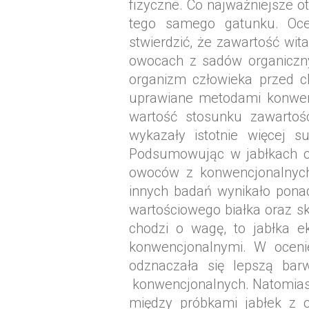
fizyczne. Co najważniejsze 
tego samego gatunku. Ocen
stwierdzić, że zawartość wi
owocach z sadów organiczny
organizm człowieka przed c
uprawiane metodami konwenc
wartość stosunku zawartoś
wykazały istotnie więcej 
Podsumowując w jabłkach or
owoców z konwencjonalnych 
innych badań wynikało ponad
wartościowego białka oraz sk
chodzi o wagę, to jabłka e
konwencjonalnymi. W oceni
odznaczała się lepszą ba
konwencjonalnych. Natomiast
między próbkami jabłek z 