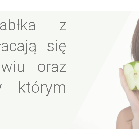
jabłka z
acają się
wiu oraz
w którym