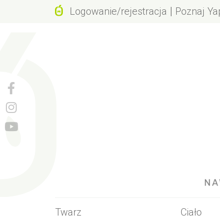
Logowanie/rejestracja
Poznaj Ya
Dlaczego 
Wartości m
Działanie j
Rewolucyjn
Geneza na
Naturalne 
Tego nie 
Twarz
Ciało