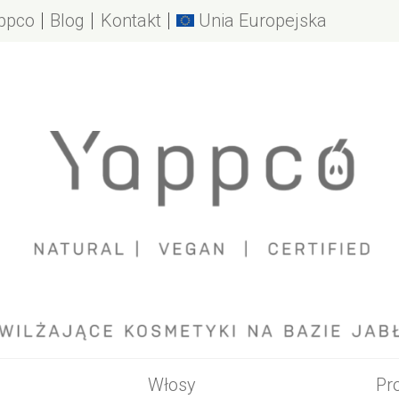
ppco
Blog
Kontakt
Unia Europejska
Yappco
arki
abłek
e nawilżanie
zwy
opakowania
używamy
Włosy
Pr