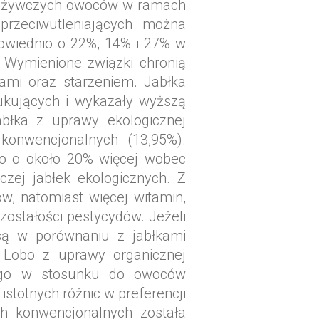
i odżywczych owoców w ramach
przeciwutleniających można
powiednio o 22%, 14% i 27% w
 Wymienione związki chronią
ami oraz starzeniem. Jabłka
ukujących i wykazały wyższą
błka z uprawy ekologicznej
konwencjonalnych (13,95%).
ło o około 20% więcej wobec
zej jabłek ekologicznych. Z
w, natomiast więcej witamin,
zostałości pestycydów. Jeżeli
asą w porównaniu z jabłkami
 Lobo z uprawy organicznej
nego w stosunku do owoców
totnych różnic w preferencji
h konwencjonalnych została