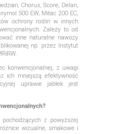
dzian, Chorus, Score, Delan,
Pirymol 500 EW, Mitac 200 EC,
ków ochrony roślin w innych
encjonalnych. Zależy to od
sować inne naturalne nawozy
blikowanej np. przez Instytut
MRiRW.
c konwencjonalnej, z uwagi
z ich mniejszą efektywność
cyjnej uprawie jabłek jest
onwencjonalnych?
, pochodzących z powyższej
 różnice wizualne, smakowe i