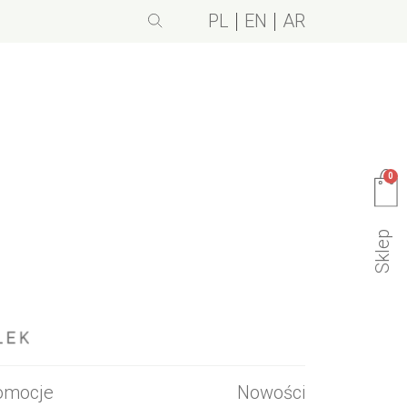
PL
EN
AR
0
Sklep
omocje
Nowości