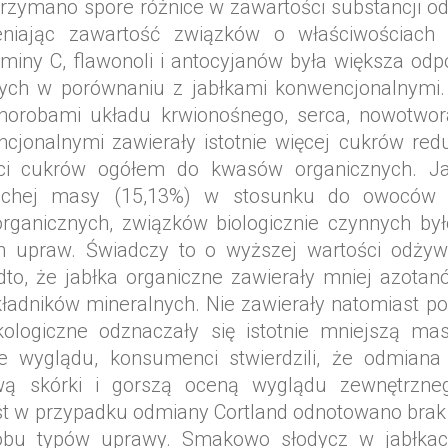
otrzymano spore różnice w zawartości substancj
iając zawartość związków o właściwościach 
taminy C, flawonoli i antocyjanów była większa od
ch w porównaniu z jabłkami konwencjonalnymi.
horobami układu krwionośnego, serca, nowotwor
jonalnymi zawierały istotnie więcej cukrów red
ci cukrów ogółem do kwasów organicznych. Ja
suchej masy (15,13%) w stosunku do owoców 
ganicznych, związków biologicznie czynnych by
upraw. Świadczy to o wyższej wartości odżywc
to, że jabłka organiczne zawierały mniej azotanó
ładników mineralnych. Nie zawierały natomiast po
kologiczne odznaczały się istotnie mniejszą m
e wyglądu, konsumenci stwierdzili, że odmiana
rwą skórki i gorszą oceną wyglądu zewnętrz
 w przypadku odmiany Cortland odnotowano brak is
obu typów uprawy. Smakowo słodycz w jabłkac