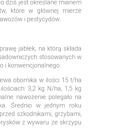
 co dziś jest określane mianem
tw, które w głównej mierze
 nawozów i pestycydów.
rawę jabłek, na którą składa
w sadowniczych stosowanych w
go i konwencjonalnego.
wa obornika w ilości 15 t/ha
ościach: 3,2 kg N/ha, 1,5 kg
nalne nawożenie polegało na
ika. Średnio w jednym roku
przed szkodnikami, grzybami,
prysków z wywaru ze skrzypu