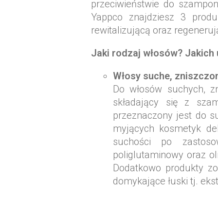
przeciwieństwie do szampon
Yappco znajdziesz 3 produ
rewitalizującą oraz regeneruj
Jaki rodzaj włosów? Jakich
Włosy suche, zniszczon
Do włosów suchych, zn
składający się z sza
przeznaczony jest do s
myjących kosmetyk del
suchości po zastos
poliglutaminowy oraz ol
Dodatkowo produkty zo
domykające łuski tj. eks