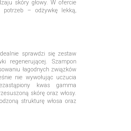
zaju skóry głowy. W ofercie
h potrzeb – odżywkę lekką,
dealnie sprawdzi się zestaw
ki regenerującej. Szampon
tosowaniu łagodnych związków
eśnie nie wywołując uczucia
iezastąpiony kwas gamma
przesuszoną skórę oraz włosy.
odzoną strukturę włosa oraz