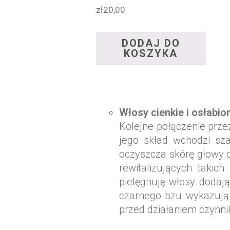
zł
20,00
DODAJ DO
KOSZYKA
Włosy cienkie i osłabi
Kolejne połączenie prze
jego skład wchodzi sz
oczyszcza skórę głowy or
rewitalizujących takic
pielęgnuję włosy dodają
czarnego bzu wykazują s
przed działaniem czynn