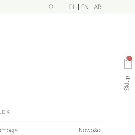
PL
EN
AR
0
Sklep
omocje
Nowości