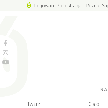
Logowanie/rejestracja
Poznaj Ya
Dlaczego 
Wartości m
Działanie j
Rewolucyjn
Geneza na
Naturalne 
Tego nie 
Twarz
Ciało