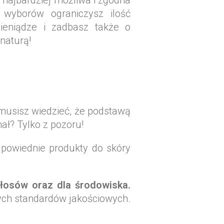
najbardziej możliwa i zgodna
 wyborów ograniczysz ilość
ieniądze i zadbasz także o
naturą!
 musisz wiedzieć, że podstawą
ał? Tylko z pozoru!
dpowiednie produkty do skóry
włosów oraz dla środowiska.
zych standardów jakościowych.