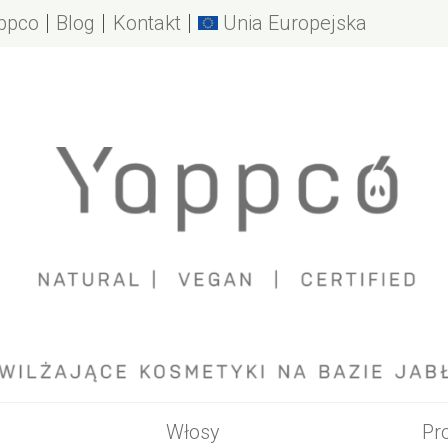
ppco
Blog
Kontakt
Unia Europejska
Yappco
arki
abłek
e nawilżanie
zwy
opakowania
używamy
Włosy
Pr