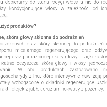
u dobieramy do stanu łodygi włosa a nie do rod
kty kondycjonujące włosy w zależności od ic
ącą.
 użyć produktów?
e, skóra głowy skłonna do podrażnień
iszczonych oraz skóry skłonnej do podrażnień i
mponu micelarnego regenerującego oraz odżyw
uchej oraz podrażnionej skóry głowy. Dzięki zas
ikatnie oczyszcza skórę głowy i włosy, jednocz
owaniu. W obu produktach zastosowano n
igosacharydy z lnu, które intensywnie nawilżają 
stały wzbogacone o składniki regenerujące uszk
trakt i olejek z jabłek oraz aminokwasy z pszenicy.