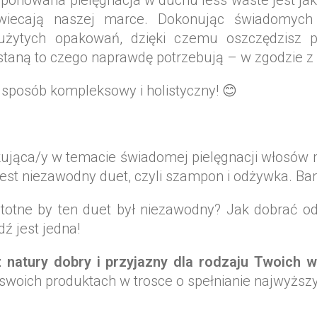
ponowana pielęgnacja w duchu less waste jest jak 
świecają naszej marce. Dokonując świadomych
żytych opakowań, dzięki czemu oszczędzisz p
staną to czego naprawdę potrzebują – w zgodzie z 
 sposób kompleksowy i holistyczny! 😊
tkująca/y w temacie świadomej pielęgnacji włosów
jest niezawodny duet, czyli szampon i odżywka. Ban
istotne by ten duet był niezawodny? Jak dobrać o
ź jest jedna!
z natury dobry i przyjazny dla rodzaju Twoich 
w swoich produktach w trosce o spełnianie najwyżs