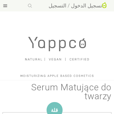
Yappco - طبيعي ، نباتي ، معتمد