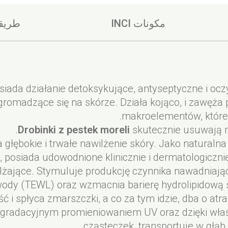
مكونات INCI
طريقة
ienką warstwę maski, omijając okolice oczu. Przez 
l, Pentylene Glycol, Isoamyl Laurate, Purunus Arme
l, Glyceryl Stearate, Pyrus Malus Seed Oil, Kaolin, 
ruchami dłoni, a następnie zmyj
iada działanie detoksykujące, antyseptyczne i oc
ة لإعادة التدوير. قم بفرزها بعد الاستخدام.
Extract, Sodium Stearoyl Glutamate, Sodium Phytat
romadzące się na skórze. Działa kojąco, i zawęża 
makroelementów, które 
Drobinki z pestek moreli
skutecznie usuwają m
 głębokie i trwałe nawilżenie skóry. Jako naturalna
, posiada udowodnione klinicznie i dermatologicznie
ilżające. Stymuluje produkcję czynnika nawadnia
ody (TEWL) oraz wzmacnia barierę hydrolipidową sk
ść i spłyca zmarszczki, a co za tym idzie, dba o at
egradacyjnym promieniowaniem UV oraz dzięki wła
cząsteczek, transportuje w głąb