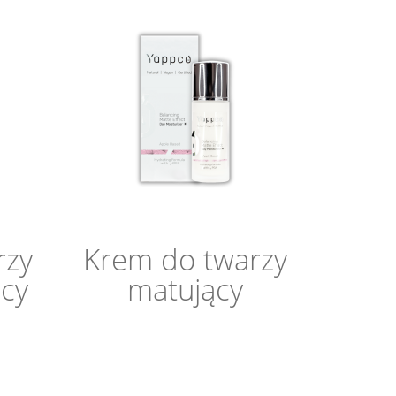
rzy
Krem do twarzy
ący
matujący