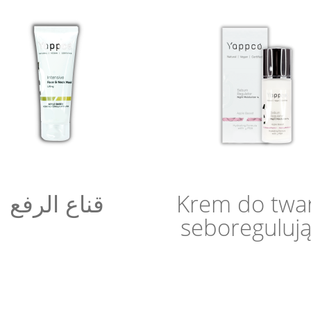
Krem do twa
قناع الرفع
seboreguluj