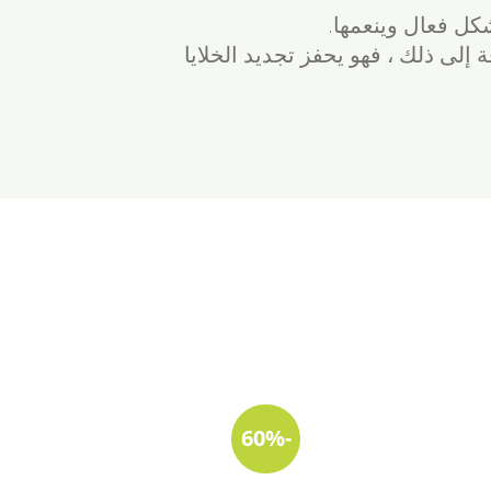
كل فعال وينعمها.
لى ذلك ، فهو يحفز تجديد الخلايا
-60%