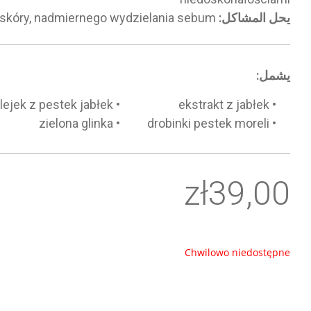
يحل المشاكل:
świecenia skóry, nadmiernego wydzielania sebum
يشمل:
lejek z pestek jabłek
ekstrakt z jabłek
zielona glinka
drobinki pestek moreli
zł
39,00
Chwilowo niedostępne