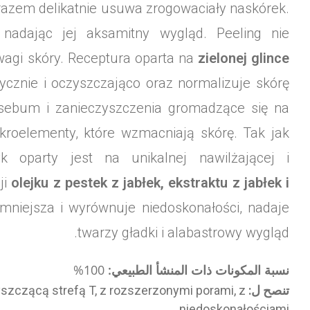
razem delikatnie usuwa zrogowaciały naskórek.
nadając jej aksamitny wygląd. Peeling nie
wagi skóry. Receptura oparta na
zielonej glince
tycznie i oczyszczająco oraz normalizuje skórę
 sebum i zanieczyszczenia gromadzące się na
kroelementy, które wzmacniają skórę. Tak jak
k oparty jest na unikalnej nawilżającej i
ji
olejku z pestek z jabłek, ekstraktu z jabłek i
mniejsza i wyrównuje niedoskonałości, nadaje
twarzy gładki i alabastrowy wygląd.
نسبة المكونات ذات المنشأ الطبيعي:
100%
تنصح ل:
łyszczącą strefą T, z rozszerzonymi porami, z
niedoskonałościami