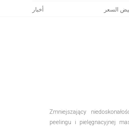
يض السعر
أخبار
Zmniejszający niedoskonało
peelingu i pielęgnacyjnej ma