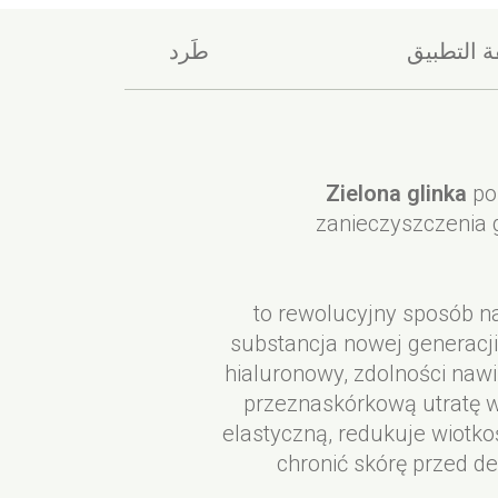
 التطبيق
طَرد
Na wilgotna skórę, nałóż c
Aqua, Illite, Propanedio
Triglyceride, Cetearyl Alcoho
Zielona glinka
pos
zanieczyszczenia g
to rewolucyjny sposób na
substancja nowej generacji
hialuronowy, zdolności naw
przeznaskórkową utratę w
elastyczną, redukuje wiotko
chronić skórę przed d