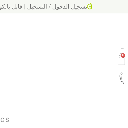
تسجيل الدخول / التسجيل
قابل يابكو
0
متجر