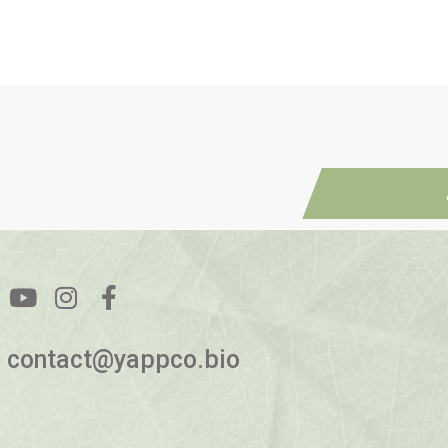
معلومات المنتج
لة
أضف إلى السلة
contact@yappco.bio