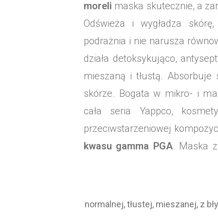
moreli
maska skutecznie, a za
Odświeża i wygładza skórę, 
podrażnia i nie narusza równo
działa detoksykująco, antysep
mieszaną i tłustą. Absorbuje
skórze. Bogata w mikro- i ma
cała seria Yappco, kosmety
przeciwstarzeniowej kompozyc
kwasu gamma PGA
. Maska z
normalnej, tłustej, mieszanej, z b