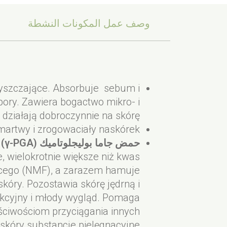
وصف عمل المكونات النشطة
ok. 3 minuty masuj skórę kolistymi
niaca Seed Powder, Caprylic/Capric
75 ml
Montmorillonite , Pyrus Malus Fruit
 wodą. Stosuj 2-3 razy w tygodniu.
EAN: 5903624640773
zyszczające. Absorbuje sebum i
عبوات مستحضرات التجميل لدينا قابل
e, Citric Acid, Parfum, Limonene.
pory. Zawiera bogactwo mikro- i
działają dobroczynnie na skórę.
artwy i zrogowaciały naskórek.
حمض جاما بوليجلوتاميك (γ-PGA)
, wielokrotnie większe niż kwas
jącego (NMF), a zarazem hamuje
óry. Pozostawia skórę jędrną i
rakcyjny i młody wygląd. Pomaga
ściwościom przyciągania innych
 skóry substancje pielęgnacyjne.